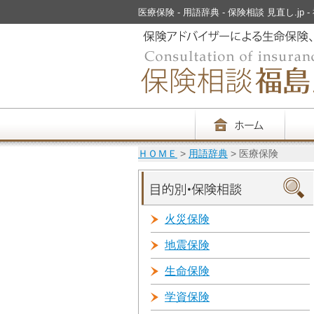
医療保険 - 用語辞典 - 保険相談 見直し.jp -
ＨＯＭＥ
>
用語辞典
> 医療保険
火災保険
地震保険
生命保険
学資保険