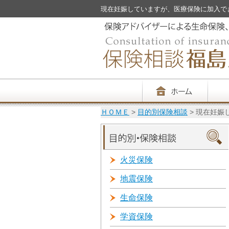
現在妊娠していますが、医療保険に加入できますか
ＨＯＭＥ
>
目的別保険相談
> 現在妊
火災保険
地震保険
生命保険
学資保険