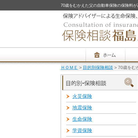
70歳をむかえた父の自動車保険の保険料が高くな
ＨＯＭＥ
>
目的別保険相談
> 70歳を
火災保険
地震保険
生命保険
学資保険