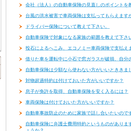
会社（法人）の自動車保険の見直しのポイントを
台風の洪水被害で車両保険は支払ってもらえます
ドライバー保険について教えて下さい。
自動車保険で対象になる家族の範囲を教えて下さ
投石によるへこみ、エコノミー車両保険で支払え
借りた車を運転中に小石で窓ガラスが破損、自分
自動車保険は少額なら使わない方がいいとききま
対物超過特約は付けておいた方がいいですか？
息子が免許を取得、自動車保険を安く入るには？
車両保険は付けておいた方がいいですか？
自動車事故防止のために家族で話し合いたいので
自動車保険に弁護士費用特約というものがありま
ょうか？