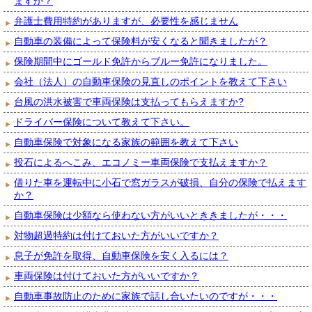
ますか？
弁護士費用特約がありますが、必要性を感じません
自動車の装備によって保険料が安くなると聞きましたが？
保険期間中にゴールド免許からブルー免許になりました。
会社（法人）の自動車保険の見直しのポイントを教えて下さい
台風の洪水被害で車両保険は支払ってもらえますか?
ドライバー保険について教えて下さい。
自動車保険で対象になる家族の範囲を教えて下さい
投石によるへこみ、エコノミー車両保険で支払えますか？
借りた車を運転中に小石で窓ガラスが破損、自分の保険で払えます
か？
自動車保険は少額なら使わない方がいいとききましたが・・・
対物超過特約は付けておいた方がいいですか？
息子が免許を取得、自動車保険を安く入るには？
車両保険は付けておいた方がいいですか？
自動車事故防止のために家族で話し合いたいのですが・・・